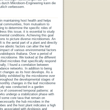
a durch Mikrobiom-Engineering kann die
tlich verbessern.
in maintaining host health and helps
bial communities, from mutualism to
ing to determine the specific roles of
ress this issue, it is essential to study
nmental conditions. Achieving this goal
tions to picture diverse microbiomes. An
is the aerial part of a plant and directly
e abiotic factors can alter the leaf
 impact of various environmental factors
rabidopsis thaliana. Over a period of
 microbiome. We looked at the different
tified microbes that specifically respond
ally, I found a correlation between
ndance networks. In addition to being
ct changes as its host develops. As a
ability exhibited by the microbiome over
throughout the developmental stages of
 monthly changes in the leaf microbiome
study was conducted in a garden
e of conserved temporal patterns: at
rks undergo a stabilization phase with
ied some core taxa that remain on
ecessarily the hub microbes in the
obes and the host plant indicates a high
aits associated with dysbiosis and