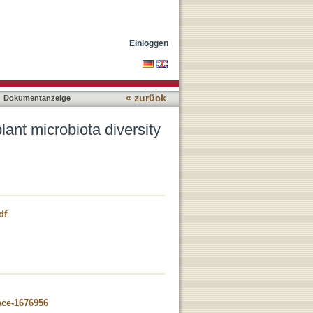
nd plant health
Einloggen
« zurück
Dokumentanzeige
plant microbiota diversity
df
ace-1676956