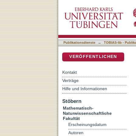
Roles of biotic and abiotic
DSpace Repositorium (Manakin b
Publikationsdienste
→
TOBIAS-lib - Publik
VERÖFFENTLICHEN
Kontakt
Verträge
Hilfe und Informationen
Stöbern
Mathematisch-
Naturwissenschaftliche
Fakultät
Erscheinungsdatum
Autoren