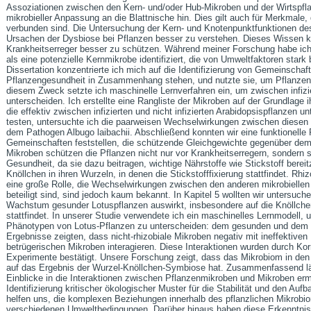
Assoziationen zwischen den Kern- und/oder Hub-Mikroben und der Wirtspfl
mikrobieller Anpassung an die Blattnische hin. Dies gilt auch für Merkmale
verbunden sind. Die Untersuchung der Kern- und Knotenpunktfunktionen des
Ursachen der Dysbiose bei Pflanzen besser zu verstehen. Dieses Wissen k
Krankheitserreger besser zu schützen. Während meiner Forschung habe ich 
als eine potenzielle Kernmikrobe identifiziert, die von Umweltfaktoren stark 
Dissertation konzentrierte ich mich auf die Identifizierung von Gemeinschaf
Pflanzengesundheit in Zusammenhang stehen, und nutzte sie, um Pflanzen 
diesem Zweck setzte ich maschinelle Lernverfahren ein, um zwischen infizie
unterscheiden. Ich erstellte eine Rangliste der Mikroben auf der Grundlage ih
die effektiv zwischen infizierten und nicht infizierten Arabidopsispflanzen
testen, untersuchte ich die paarweisen Wechselwirkungen zwischen diesen
dem Pathogen Albugo laibachii. Abschließend konnten wir eine funktionelle
Gemeinschaften feststellen, die schützende Gleichgewichte gegenüber dem E
Mikroben schützen die Pflanzen nicht nur vor Krankheitserregern, sondern s
Gesundheit, da sie dazu beitragen, wichtige Nährstoffe wie Stickstoff berei
Knöllchen in ihren Wurzeln, in denen die Stickstofffixierung stattfindet. Rhiz
eine große Rolle, die Wechselwirkungen zwischen den anderen mikrobiell
beteiligt sind, sind jedoch kaum bekannt. In Kapitel 5 wollten wir untersu
Wachstum gesunder Lotuspflanzen auswirkt, insbesondere auf die Knöllchenbi
stattfindet. In unserer Studie verwendete ich ein maschinelles Lernmodell
Phänotypen von Lotus-Pflanzen zu unterscheiden: dem gesunden und dem
Ergebnisse zeigten, dass nicht-rhizobiale Mikroben negativ mit ineffektiven 
betrügerischen Mikroben interagieren. Diese Interaktionen wurden durch Kor
Experimente bestätigt. Unsere Forschung zeigt, dass das Mikrobiom in den 
auf das Ergebnis der Wurzel-Knöllchen-Symbiose hat. Zusammenfassend läs
Einblicke in die Interaktionen zwischen Pflanzenmikroben und Mikroben ermö
Identifizierung kritischer ökologischer Muster für die Stabilität und den A
helfen uns, die komplexen Beziehungen innerhalb des pflanzlichen Mikrobi
verschiedenen Umweltbedingungen. Darüber hinaus haben diese Erkenntnis