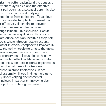
rtant to better understand the causes of
ement of dysbiosis and the effective
ant pathogen, as a potential core microbe
sis, I focused on identifying
ect plants from pathogens. To achieve
d and uninfected plants. I ranked the
t effectively discriminate between
urther, I examined the pairwise
go laibachii. In conclusion, I could
e protective equilibria to the causal
e critical for plant health as they help
roots where nitrogen fixation occurs.
g other microbial components involved in
w the soil microbiome affects the growth
ere nitrogen fixation occurs. In our
t phenotypes of Lotus plants: healthy
ract with ineffective Rhizobium or what
ation networks and in planta experiments.
t on the outcome of root-nodule
robe-microbe interactions. It has
and assembly. These findings help us to
rly under varying environmental
hnology. In particular, improving plant
as probiotics through microbiome