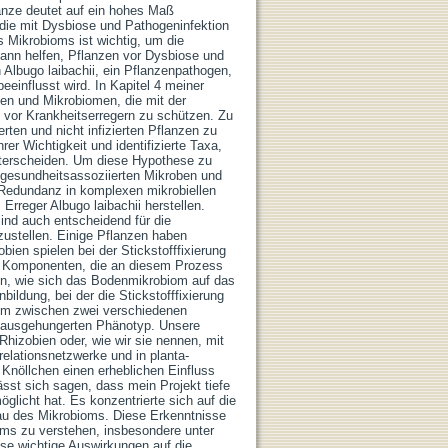
anze deutet auf ein hohes Maß
, die mit Dysbiose und Pathogeninfektion
 Mikrobioms ist wichtig, um die
ann helfen, Pflanzen vor Dysbiose und
Albugo laibachii, ein Pflanzenpathogen,
beeinflusst wird. In Kapitel 4 meiner
ten und Mikrobiomen, die mit der
vor Krankheitserregern zu schützen. Zu
rten und nicht infizierten Pflanzen zu
rer Wichtigkeit und identifizierte Taxa,
 unterscheiden. Um diese Hypothese zu
 gesundheitsassoziierten Mikroben und
 Redundanz in komplexen mikrobiellen
rreger Albugo laibachii herstellen.
ind auch entscheidend für die
tzustellen. Einige Pflanzen haben
obien spielen bei der Stickstofffixierung
en Komponenten, die an diesem Prozess
chen, wie sich das Bodenmikrobiom auf das
ldung, bei der die Stickstofffixierung
, um zwischen zwei verschiedenen
 ausgehungerten Phänotyp. Unsere
Rhizobien oder, wie wir sie nennen, mit
relationsnetzwerke und in planta-
Knöllchen einen erheblichen Einfluss
st sich sagen, dass mein Projekt tiefe
glicht hat. Es konzentrierte sich auf die
ufbau des Mikrobioms. Diese Erkenntnisse
oms zu verstehen, insbesondere unter
se wichtige Auswirkungen auf die