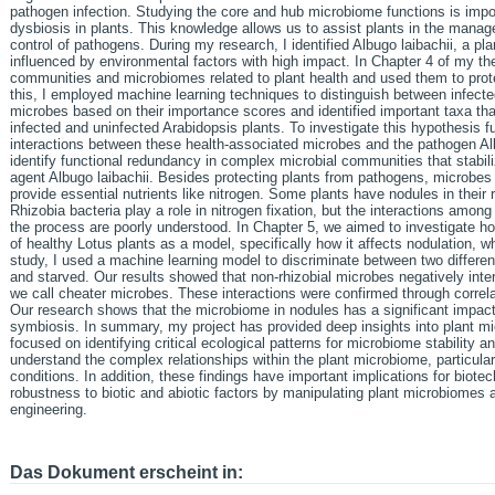
pathogen infection. Studying the core and hub microbiome functions is impo
dysbiosis in plants. This knowledge allows us to assist plants in the manag
control of pathogens. During my research, I identified Albugo laibachii, a pl
influenced by environmental factors with high impact. In Chapter 4 of my the
communities and microbiomes related to plant health and used them to prot
this, I employed machine learning techniques to distinguish between infecte
microbes based on their importance scores and identified important taxa tha
infected and uninfected Arabidopsis plants. To investigate this hypothesis f
interactions between these health-associated microbes and the pathogen Albu
identify functional redundancy in complex microbial communities that stabiliz
agent Albugo laibachii. Besides protecting plants from pathogens, microbes ar
provide essential nutrients like nitrogen. Some plants have nodules in their 
Rhizobia bacteria play a role in nitrogen fixation, but the interactions amon
the process are poorly understood. In Chapter 5, we aimed to investigate ho
of healthy Lotus plants as a model, specifically how it affects nodulation, wh
study, I used a machine learning model to discriminate between two differen
and starved. Our results showed that non-rhizobial microbes negatively inte
we call cheater microbes. These interactions were confirmed through correl
Our research shows that the microbiome in nodules has a significant impac
symbiosis. In summary, my project has provided deep insights into plant mic
focused on identifying critical ecological patterns for microbiome stability 
understand the complex relationships within the plant microbiome, particula
conditions. In addition, these findings have important implications for biotec
robustness to biotic and abiotic factors by manipulating plant microbiomes 
engineering.
Das Dokument erscheint in: