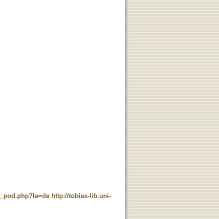
ne_pod.php?la=de
http://tobias-lib.uni-