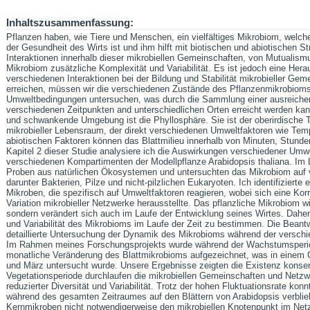
Inhaltszusammenfassung:
Pflanzen haben, wie Tiere und Menschen, ein vielfältiges Mikrobiom, welche
der Gesundheit des Wirts ist und ihm hilft mit biotischen und abiotischen 
Interaktionen innerhalb dieser mikrobiellen Gemeinschaften, von Mutualis
Mikrobiom zusätzliche Komplexität und Variabilität. Es ist jedoch eine Hera
verschiedenen Interaktionen bei der Bildung und Stabilität mikrobieller G
erreichen, müssen wir die verschiedenen Zustände des Pflanzenmikrobiom
Umweltbedingungen untersuchen, was durch die Sammlung einer ausreiche
verschiedenen Zeitpunkten and unterschiedlichen Orten erreicht werden kann. 
und schwankende Umgebung ist die Phyllosphäre. Sie ist der oberirdische Tei
mikrobieller Lebensraum, der direkt verschiedenen Umweltfaktoren wie Tem
abiotischen Faktoren können das Blattmilieu innerhalb von Minuten, Stunde
Kapitel 2 dieser Studie analysiere ich die Auswirkungen verschiedener Umwe
verschiedenen Kompartimenten der Modellpflanze Arabidopsis thaliana. Im 
Proben aus natürlichen Ökosystemen und untersuchten das Mikrobiom auf 
darunter Bakterien, Pilze und nicht-pilzlichen Eukaryoten. Ich identifiziert
Mikroben, die spezifisch auf Umweltfaktoren reagieren, wobei sich eine Ko
Variation mikrobieller Netzwerke herausstellte. Das pflanzliche Mikrobiom wi
sondern verändert sich auch im Laufe der Entwicklung seines Wirtes. Daher i
und Variabilität des Mikrobioms im Laufe der Zeit zu bestimmen. Die Beantw
detaillierte Untersuchung der Dynamik des Mikrobioms während der verschi
Im Rahmen meines Forschungsprojekts wurde während der Wachstumsperiod
monatliche Veränderung des Blattmikrobioms aufgezeichnet, was in eine
und März untersucht wurde. Unsere Ergebnisse zeigten die Existenz konserv
Vegetationsperiode durchlaufen die mikrobiellen Gemeinschaften und Netzw
reduzierter Diversität und Variabilität. Trotz der hohen Fluktuationsrate konnt
während des gesamten Zeitraumes auf den Blättern von Arabidopsis verblie
Kernmikroben nicht notwendigerweise den mikrobiellen Knotenpunkt im Netzw