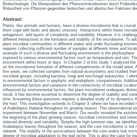
Biotechnologie. Die Manipulation des Pflanzenmikrobiomen durch Probiotik
Robustheit von Pflanzen gegenüber biotischen und abiotischen Faktoren deu
Abstract:
Plants, like animals and humans, have a diverse microbiome that is crucial 
them cope with biotic and abiotic stresses. Interactions within these micro
antagonism, add layers of complexity and variability. However, it is challeng
different interactions in the formation and stability of the microbiome. To add
plant microbial communities in different states and under fluctuating enviro
requires collecting sufficient number of samples at different times and loca
example of such a diverse and fluctuating environment is the phyllosphere. It 
exposed to various environmental factors such as temperature and rain. Thes
environment within hours or days. In Chapter 2 of this study, I analyzed the
on the microbiome formation of different compartments of the model plant, A
five years, we collected samples from natural ecosystems and studied their
microbial groups, including bacteria, fungi and non-fungal eukaryotes. I iden
to environmental factors in epiphytic and endophytic compartments. Addition
environmental factors and variations in the connectivity of microbial co-abu
influenced by environmental factors, the plant microbiome undergoes distin
result, it has become essential to determine the degree of stability and vari
time. Answering these questions requires a detailed study of its dynamics 
the host. This investigation extends to Chapter 3, where we have recorded
of Arabidopsis thaliana throughout its growing season. This observational 
experiment between November and March. Our results revealed the existenc
the beginning of the plant growing season, microbial communities and netwo
reduced diversity and variability. Despite the high turnover rate, we identif
Arabidopsis leaves throughout the season, and the core microbiome is not n
network. The stability of the associations between the core and/or hub micr
degree of microbial adaptation to the leaf niche. This is also the case for tr