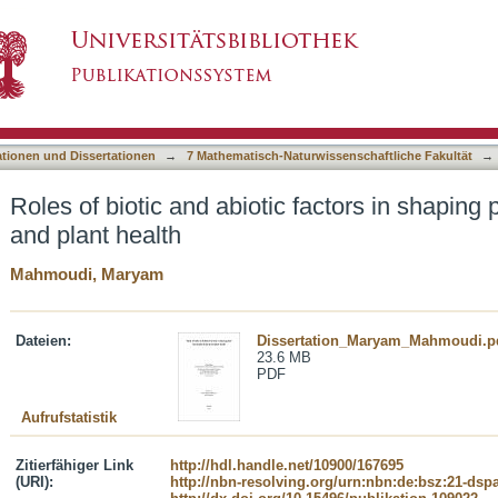
 factors in shaping plant microbiota diversity a
asiert)
ationen und Dissertationen
→
7 Mathematisch-Naturwissenschaftliche Fakultät
→
Roles of biotic and abiotic factors in shaping 
and plant health
Mahmoudi, Maryam
Dateien:
Dissertation_Maryam_Mahmoudi.p
23.6 MB
PDF
Aufrufstatistik
Zitierfähiger Link
http://hdl.handle.net/10900/167695
(URI):
http://nbn-resolving.org/urn:nbn:de:bsz:21-dsp