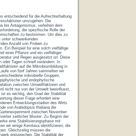
s entscheidend für die Aufrechterhaltung
Stressfaktoren umzugehen. Die
mus bis Antagonismus, verleihen dem
usforderung, die spezifische Rolle der
emeinschaften zu bestimmen. Um dies zu
s unter schwankenden
nden Anzahl von Proben zu
Ein Beispiel für eine solch vielfältige
l einer Pflanze und ein vielfältiger
peratur und Regen ausgesetzt ist. Diese
n oder Tagen schnell verändern. In
ltfaktoren auf die Mikrobiombildung in
Laufe von fünf Jahren sammelten wir
verschiedene mikrobielle Gruppen,
e epiphytische und endophytische
rrelation zwischen Umweltfaktoren und
rd nicht nur von der Umwelt beeinflusst,
st es wichtig, den Grad der Stabilität
ortung dieser Frage erfordert eine
edenen Entwicklungsstadien des Wirts.
e von Arabidopsis thaliana die
m Gartenexperiment zwischen November
ierter zeitlicher Muster: Zu Beginn der
erke eine Stabilisierungsphase mit
en wir einige Kerntaxa identifizieren, die
ben. Gleichzeitig müssen die
erk entsprechen. Die Stabilität der