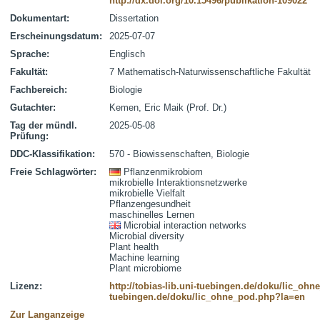
http://dx.doi.org/10.15496/publikation-109022
Dokumentart:
Dissertation
Erscheinungsdatum:
2025-07-07
Sprache:
Englisch
Fakultät:
7 Mathematisch-Naturwissenschaftliche Fakultät
Fachbereich:
Biologie
Gutachter:
Kemen, Eric Maik (Prof. Dr.)
Tag der mündl.
2025-05-08
Prüfung:
DDC-Klassifikation:
570 - Biowissenschaften, Biologie
Freie Schlagwörter:
Pflanzenmikrobiom
mikrobielle Interaktionsnetzwerke
mikrobielle Vielfalt
Pflanzengesundheit
maschinelles Lernen
Microbial interaction networks
Microbial diversity
Plant health
Machine learning
Plant microbiome
Lizenz:
http://tobias-lib.uni-tuebingen.de/doku/lic_oh
tuebingen.de/doku/lic_ohne_pod.php?la=en
Zur Langanzeige