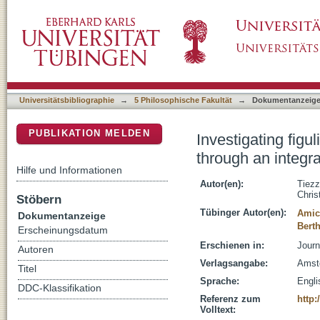
Investigating figulina pottery technology in t
DSpace Repositorium (Manakin basiert)
archaeometric approach
Universitätsbibliographie
→
5 Philosophische Fakultät
→
Dokumentanzeig
PUBLIKATION MELDEN
Investigating figu
through an integr
Hilfe und Informationen
Autor(en):
Tiezz
Chris
Stöbern
Tübinger Autor(en):
Amic
Dokumentanzeige
Bert
Erscheinungsdatum
Erschienen in:
Journ
Autoren
Verlagsangabe:
Amste
Titel
Sprache:
Engli
DDC-Klassifikation
Referenz zum
http:
Volltext: