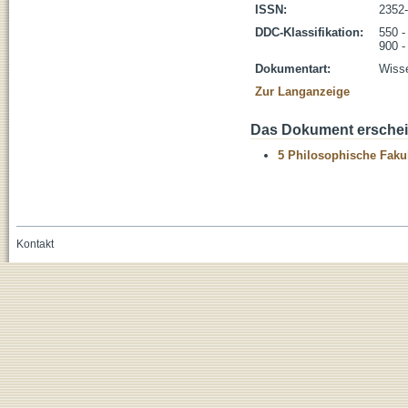
ISSN:
2352
DDC-Klassifikation:
550 -
900 -
Dokumentart:
Wisse
Zur Langanzeige
Das Dokument erschein
5 Philosophische Fakul
Kontakt