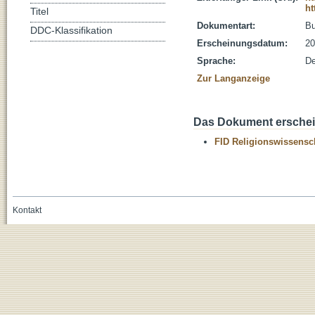
ht
Titel
Dokumentart:
B
DDC-Klassifikation
Erscheinungsdatum:
20
Sprache:
De
Zur Langanzeige
Das Dokument erschein
FID Religionswissensch
Kontakt