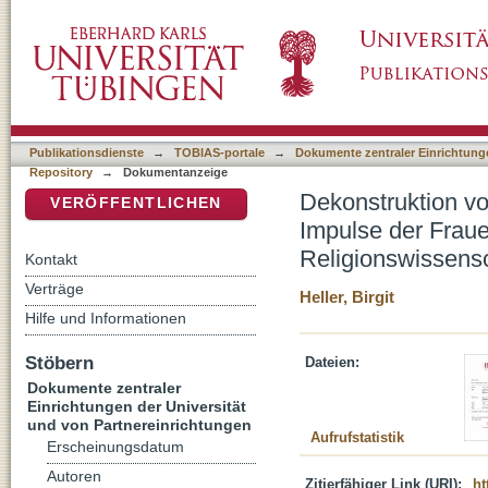
Dekonstruktion von Objektivität, Wertfreiheit 
DSpace Repositorium (Manakin basiert)
Frauenforschung/Gender Studies für die Rel
Publikationsdienste
→
TOBIAS-portale
→
Dokumente zentraler Einrichtunge
Repository
→
Dokumentanzeige
Dekonstruktion von
VERÖFFENTLICHEN
Impulse der Fraue
Religionswissens
Kontakt
Verträge
Heller, Birgit
Hilfe und Informationen
Stöbern
Dateien:
Dokumente zentraler
Einrichtungen der Universität
und von Partnereinrichtungen
Aufrufstatistik
Erscheinungsdatum
Autoren
Zitierfähiger Link (URI):
ht