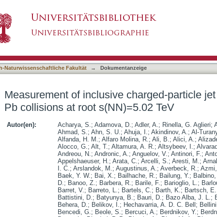
harged-particle jet production in pp and p-Pb c
asiert)
h-Naturwissenschaftliche Fakultät
→
Dokumentanzeige
Measurement of inclusive charged-particle jet
Pb collisions at root s(NN)=5.02 TeV
Autor(en):
Acharya, S.
;
Adamova, D.
;
Adler, A.
;
Rinella, G. Aglieri
;
A
Ahmad, S.
;
Ahn, S. U.
;
Ahuja, I.
;
Akindinov, A.
;
Al-Turan
Alfanda, H. M.
;
Alfaro Molina, R.
;
Ali, B.
;
Alici, A.
;
Alizad
Alocco, G.
;
Alt, T.
;
Altamura, A. R.
;
Altsybeev, I.
;
Alvarad
Andreou, N.
;
Andronic, A.
;
Anguelov, V.
;
Antinori, F.
;
Anto
Appelshaeuser, H.
;
Arata, C.
;
Arcelli, S.
;
Aresti, M.
;
Arnal
I. C.
;
Arslandok, M.
;
Augustinus, A.
;
Averbeck, R.
;
Azmi,
Baek, Y. W.
;
Bai, X.
;
Bailhache, R.
;
Bailung, Y.
;
Balbino,
D.
;
Banoo, Z.
;
Barbera, R.
;
Barile, F.
;
Barioglio, L.
;
Barlo
Barret, V.
;
Barreto, L.
;
Bartels, C.
;
Barth, K.
;
Bartsch, E.
Battistini, D.
;
Batyunya, B.
;
Bauri, D.
;
Bazo Alba, J. L.
;
Behera, D.
;
Belikov, I.
;
Hechavarria, A. D. C. Bell
;
Bellini
Bencedi, G.
;
Beole, S.
;
Bercuci, A.
;
Berdnikov, Y.
;
Berdn