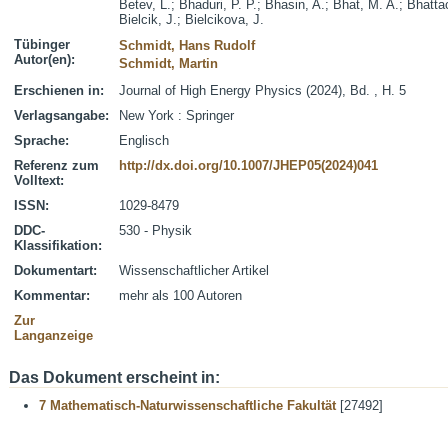
Betev, L.
;
Bhaduri, P. P.
;
Bhasin, A.
;
Bhat, M. A.
;
Bhatta
Bielcik, J.
;
Bielcikova, J.
Tübinger
Schmidt, Hans Rudolf
Autor(en):
Schmidt, Martin
Erschienen in:
Journal of High Energy Physics (2024), Bd. , H. 5
Verlagsangabe:
New York : Springer
Sprache:
Englisch
Referenz zum
http://dx.doi.org/10.1007/JHEP05(2024)041
Volltext:
ISSN:
1029-8479
DDC-
530 - Physik
Klassifikation:
Dokumentart:
Wissenschaftlicher Artikel
Kommentar:
mehr als 100 Autoren
Zur
Langanzeige
Das Dokument erscheint in:
7 Mathematisch-Naturwissenschaftliche Fakultät
[27492]