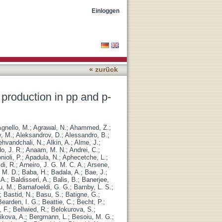
ollisions at root
Einloggen
« zurück
 production in pp and p-
gnello, M.
;
Agrawal, N.
;
Ahammed, Z.
;
y, M.
;
Aleksandrov, D.
;
Alessandro, B.
;
ehvandchali, N.
;
Alkin, A.
;
Alme, J.
;
o, J. R.
;
Anaam, M. N.
;
Andrei, C.
;
nioli, P.
;
Apadula, N.
;
Aphecetche, L.
;
di, R.
;
Arneiro, J. G. M. C. A.
;
Arsene,
 M. D.
;
Baba, H.
;
Badala, A.
;
Bae, J.
;
 A.
;
Baldisseri, A.
;
Balis, B.
;
Banerjee,
u, M.
;
Barnafoeldi, G. G.
;
Barnby, L. S.
;
;
Bastid, N.
;
Basu, S.
;
Batigne, G.
;
Bearden, I. G.
;
Beattie, C.
;
Becht, P.
;
, F.
;
Bellwied, R.
;
Belokurova, S.
;
ikova, A.
;
Bergmann, L.
;
Besoiu, M. G.
;