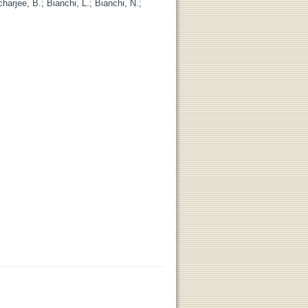
charjee, B.
;
Bianchi, L.
;
Bianchi, N.
;