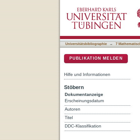
Measurement of inclusive c
DSpace Repositorium (Manakin b
s(NN)=5.02 TeV
Universitätsbibliographie
→
7 Mathematisc
PUBLIKATION MELDEN
Hilfe und Informationen
Stöbern
Dokumentanzeige
Erscheinungsdatum
Autoren
Titel
DDC-Klassifikation