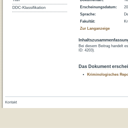
Erscheinungsdatum:
20
DDC-Klassifikation
Sprache:
De
Fakultät:
Kr
Zur Langanzeige
Inhaltszusammenfassun
Bei diesem Beitrag handelt e
ID: 4203).
Das Dokument erschein
Kriminologisches Repo
Kontakt