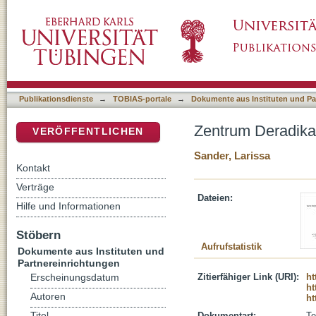
Zentrum Deradikalisierung im Thüringer Straf
DSpace Repositorium (Manakin basiert)
Publikationsdienste
→
TOBIAS-portale
→
Dokumente aus Instituten und Pa
Zentrum Deradikal
VERÖFFENTLICHEN
Sander, Larissa
Kontakt
Verträge
Dateien:
Hilfe und Informationen
Stöbern
Aufrufstatistik
Dokumente aus Instituten und
Partnereinrichtungen
Zitierfähiger Link (URI):
ht
Erscheinungsdatum
ht
Autoren
ht
Titel
Dokumentart:
Te