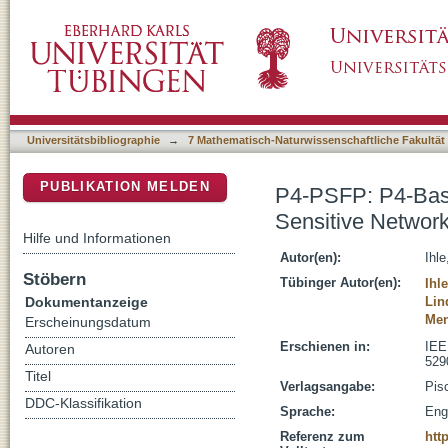
P4-PSFP: P4-Based Per-Stream Filtering and
DSpace Repositorium (Manakin basiert)
Universitätsbibliographie
→
7 Mathematisch-Naturwissenschaftliche Fakultät
PUBLIKATION MELDEN
P4-PSFP: P4-Based
Sensitive Networ
Hilfe und Informationen
Autor(en):
Ihle
Stöbern
Tübinger Autor(en):
Ihl
Dokumentanzeige
Lin
Men
Erscheinungsdatum
Erschienen in:
IEE
Autoren
529
Titel
Verlagsangabe:
Pis
DDC-Klassifikation
Sprache:
Eng
Referenz zum
htt