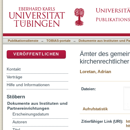
Ämter des gemeinsamen Priestertums? : Dien
DSpace Repositorium (Manakin basiert)
Publikationsdienste
→
TOBIAS-portale
→
Dokumente aus Instituten und Pa
Ämter des gemein
VERÖFFENTLICHEN
kirchenrechtliche
Kontakt
Loretan, Adrian
Verträge
Hilfe und Informationen
Dateien:
Stöbern
Dokumente aus Instituten und
Partnereinrichtungen
Aufrufstatistik
Erscheinungsdatum
Zitierfähiger Link (URI):
ht
Autoren
ht
Titel