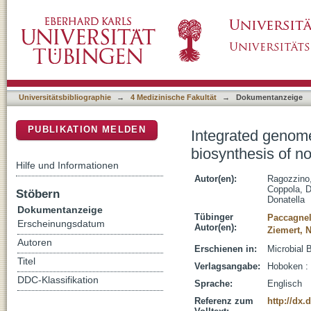
Integrated genome and metabolome mining unv
DSpace Repositorium (Manakin basiert)
lipopeptides from a deep-sea Rhodococcus
Universitätsbibliographie
→
4 Medizinische Fakultät
→
Dokumentanzeige
PUBLIKATION MELDEN
Integrated genom
biosynthesis of n
Hilfe und Informationen
Autor(en):
Ragozzino
Coppola, D
Stöbern
Donatella
Dokumentanzeige
Tübinger
Paccagnel
Erscheinungsdatum
Autor(en):
Ziemert, 
Autoren
Erschienen in:
Microbial 
Titel
Verlagsangabe:
Hoboken :
DDC-Klassifikation
Sprache:
Englisch
Referenz zum
http://dx.