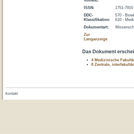
Volltext:
ISSN:
1751-7915
DDC-
570 - Biow
Klassifikation:
610 - Medi
Dokumentart:
Wissenscha
Zur
Langanzeige
Das Dokument erschein
4 Medizinische Fakultä
8 Zentrale, interfakult
Kontakt