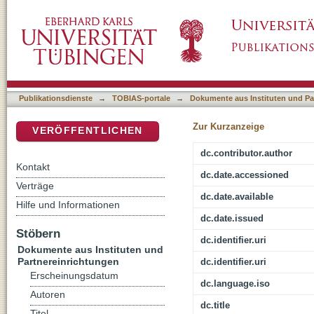
Gerechtigkeit : Bemerkungen zur theologisch
DSpace Repositorium (Manakin basiert)
Publikationsdienste
→
TOBIAS-portale
→
Dokumente aus Instituten und Pa
Zur Kurzanzeige
VERÖFFENTLICHEN
dc.contributor.author
Kontakt
dc.date.accessioned
Verträge
dc.date.available
Hilfe und Informationen
dc.date.issued
Stöbern
dc.identifier.uri
Dokumente aus Instituten und
Partnereinrichtungen
dc.identifier.uri
Erscheinungsdatum
dc.language.iso
Autoren
dc.title
Titel