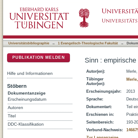
Sinn : empirische Religionsforschung und A
DSpace Repositorium (Manakin basiert)
Universitätsbibliographie
→
1 Evangelisch-Theologische Fakultät
→
Dokum
PUBLIKATION MELDEN
Sinn : empirisch
Autor(en):
Merle,
Hilfe und Informationen
Tübinger
Merle,
Autor(en):
Stöbern
Erscheinungsjahr:
2013
Dokumentanzeige
Sprache:
Deuts
Erscheinungsdatum
Dokumentart:
Teil e
Autoren
Erschienen in:
Prakti
Titel
Seitenbereich:
193-2
DDC-Klassifikation
Verbund-Nachweis:
14667
Zur Langanzeige