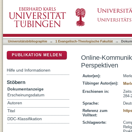
Online-Kommunikation erforschen : praktisch
DSpace Repositorium (Manakin basiert)
Universitätsbibliographie
→
1 Evangelisch-Theologische Fakultät
→
Dokum
PUBLIKATION MELDEN
Online-Kommunikat
Perspektiven
Hilfe und Informationen
Autor(en):
Merle
Stöbern
Tübinger Autor(en):
Merle
Dokumentanzeige
Erschienen in:
Zeits
Erscheinungsdatum
284-
Autoren
Sprache:
Deut
Referenz zum
http
Titel
Volltext:
DDC-Klassifikation
Schlagworte:
Comp
Relig
Prak