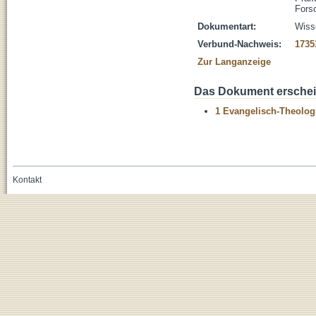
Fors
Dokumentart:
Wisse
Verbund-Nachweis:
1735
Zur Langanzeige
Das Dokument erschein
1 Evangelisch-Theolog
Kontakt