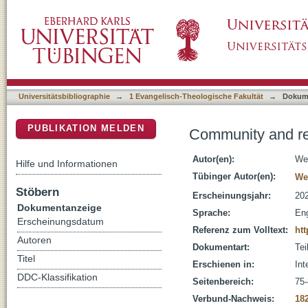
Community and religion
DSpace Repositorium (Manakin basiert)
Universitätsbibliographie
→
1 Evangelisch-Theologische Fakultät
→
Dokum
PUBLIKATION MELDEN
Community and re
Autor(en):
Wey
Hilfe und Informationen
Tübinger Autor(en):
Wey
Stöbern
Erscheinungsjahr:
20
Dokumentanzeige
Sprache:
Eng
Erscheinungsdatum
Referenz zum Volltext:
htt
Autoren
Dokumentart:
Tei
Titel
Erschienen in:
Int
DDC-Klassifikation
Seitenbereich:
75
Verbund-Nachweis:
18