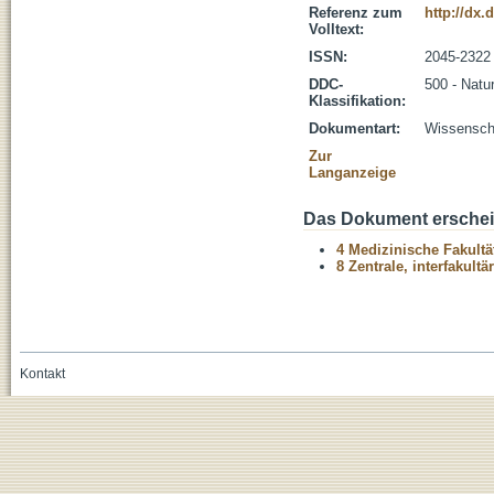
Referenz zum
http://dx.
Volltext:
ISSN:
2045-2322
DDC-
500 - Natu
Klassifikation:
Dokumentart:
Wissenscha
Zur
Langanzeige
Das Dokument erschein
4 Medizinische Fakultä
8 Zentrale, interfakult
Kontakt