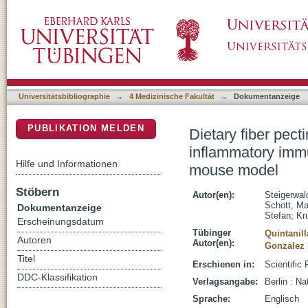
Dietary fiber pectin alters the gut microbio
DSpace Repositorium (Manakin basiert)
an experimental peach allergy mouse model
Universitätsbibliographie
→
4 Medizinische Fakultät
→
Dokumentanzeige
PUBLIKATION MELDEN
Dietary fiber pect
inflammatory imm
Hilfe und Informationen
mouse model
Stöbern
Autor(en):
Steigerwal
Schott, Ma
Dokumentanzeige
Stefan
;
Kr
Erscheinungsdatum
Tübinger
Quintanill
Autoren
Autor(en):
Gonzalez 
Titel
Erschienen in:
Scientific 
DDC-Klassifikation
Verlagsangabe:
Berlin : Na
Sprache:
Englisch