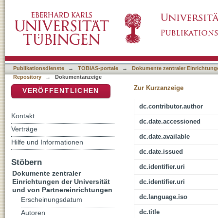
Roles and individuality in the chronograph of
DSpace Repositorium (Manakin basiert)
Publikationsdienste
→
TOBIAS-portale
→
Dokumente zentraler Einrichtunge
Repository
→
Dokumentanzeige
Zur Kurzanzeige
VERÖFFENTLICHEN
dc.contributor.author
Kontakt
dc.date.accessioned
Verträge
dc.date.available
Hilfe und Informationen
dc.date.issued
Stöbern
dc.identifier.uri
Dokumente zentraler
Einrichtungen der Universität
dc.identifier.uri
und von Partnereinrichtungen
dc.language.iso
Erscheinungsdatum
dc.title
Autoren