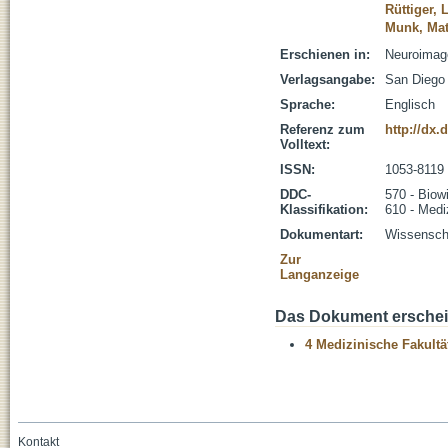
Rüttiger, 
Munk, Mat
Erschienen in:
Neuroimage
Verlagsangabe:
San Diego 
Sprache:
Englisch
Referenz zum
http://dx.
Volltext:
ISSN:
1053-8119
DDC-
570 - Biow
Klassifikation:
610 - Medi
Dokumentart:
Wissenscha
Zur
Langanzeige
Das Dokument erschein
4 Medizinische Fakultä
Kontakt