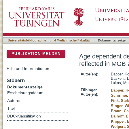
Age dependent deficits in speech recognition 
DSpace Repositorium (Manakin basiert)
cochlear onset coding
Universitätsbibliographie
→
4 Medizinische Fakultät
→
Dokumentanzeige
PUBLIKATION MELDEN
Age dependent def
reflected in MGB 
Hilfe und Informationen
Autor(en):
Dapper, K
Baskent, 
Stöbern
Lukas
;
Mun
Dokumentanzeige
Tübinger
Dapper, K
Erscheinungsdatum
Autor(en):
Schirmer,
Autoren
Fink, Stef
Singer, W
Titel
Braun, Ch
DDC-Klassifikation
Dalhoff, E
Knipper, 
Wolpert, 