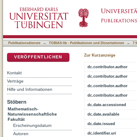
Enhancing Spatiotemporal Networks with xL
DSpace Repositorium (Manakin basiert)
Forecasting
Publikationsdienste
→
TOBIAS-lib - Publikationen und Dissertationen
→
7 
Zur Kurzanzeige
VERÖFFENTLICHEN
dc.contributor.author
Kontakt
dc.contributor.author
Verträge
dc.contributor.author
Hilfe und Informationen
dc.contributor.author
Stöbern
dc.date.accessioned
Mathematisch-
Naturwissenschaftliche
dc.date.available
Fakultät
dc.date.issued
Erscheinungsdatum
dc.identifier.uri
Autoren