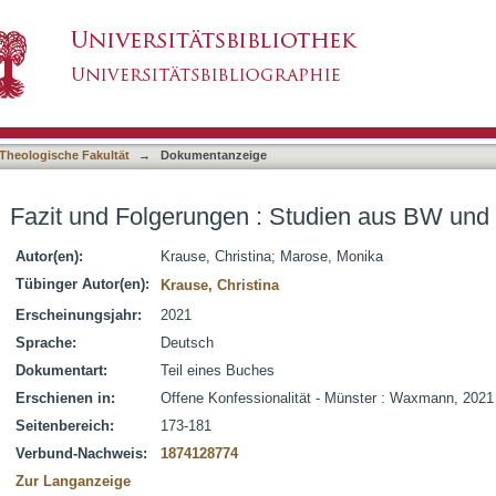
Studien aus BW und NRW im Vergleich
asiert)
Theologische Fakultät
→
Dokumentanzeige
Fazit und Folgerungen : Studien aus BW un
Autor(en):
Krause, Christina
;
Marose, Monika
Tübinger Autor(en):
Krause, Christina
Erscheinungsjahr:
2021
Sprache:
Deutsch
Dokumentart:
Teil eines Buches
Erschienen in:
Offene Konfessionalität - Münster : Waxmann, 2021
Seitenbereich:
173-181
Verbund-Nachweis:
1874128774
Zur Langanzeige