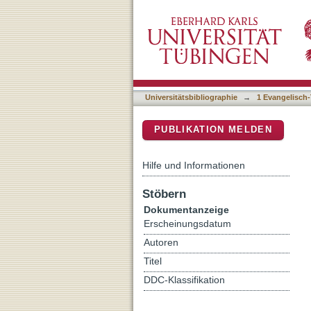
Fazit und Folgerungen : 
DSpace Repositorium (Manakin b
Universitätsbibliographie
→
1 Evangelisch-
PUBLIKATION MELDEN
Hilfe und Informationen
Stöbern
Dokumentanzeige
Erscheinungsdatum
Autoren
Titel
DDC-Klassifikation