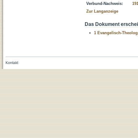
Verbund-Nachweis:
19
Zur Langanzeige
Das Dokument erschein
1 Evangelisch-Theolog
Kontakt