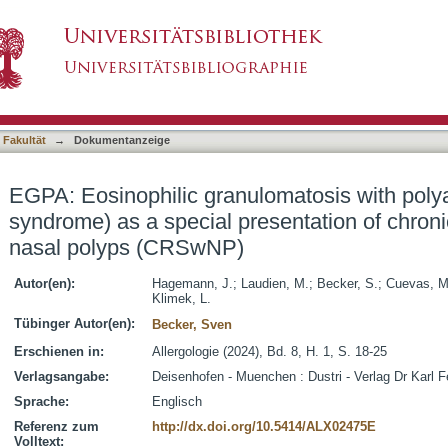
omatosis with polyangiitis (Churg-Strauss syn
asiert)
hinosinusitis with nasal polyps (CRSwNP)
 Fakultät
→
Dokumentanzeige
EGPA: Eosinophilic granulomatosis with polya
syndrome) as a special presentation of chronic
nasal polyps (CRSwNP)
Autor(en):
Hagemann, J.
;
Laudien, M.
;
Becker, S.
;
Cuevas, M
Klimek, L.
Tübinger Autor(en):
Becker, Sven
Erschienen in:
Allergologie (2024), Bd. 8, H. 1, S. 18-25
Verlagsangabe:
Deisenhofen - Muenchen : Dustri - Verlag Dr Karl Fe
Sprache:
Englisch
Referenz zum
http://dx.doi.org/10.5414/ALX02475E
Volltext: