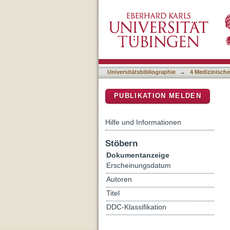
EGPA: Eosinophilic granul
DSpace Repositorium (Manakin b
presentation of chronic r
Universitätsbibliographie
→
4 Medizinische
PUBLIKATION MELDEN
Hilfe und Informationen
Stöbern
Dokumentanzeige
Erscheinungsdatum
Autoren
Titel
DDC-Klassifikation