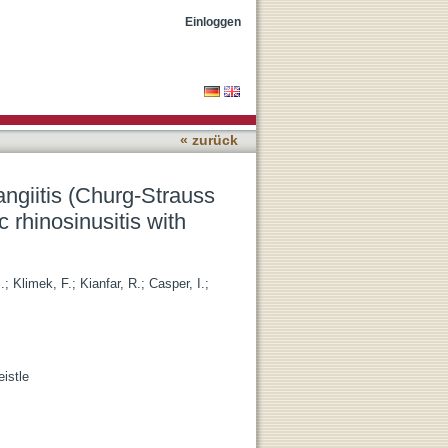
drome) as a special
Einloggen
« zurück
ngiitis (Churg-Strauss
 rhinosinusitis with
.
;
Klimek, F.
;
Kianfar, R.
;
Casper, I.
;
istle