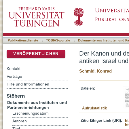
Der Kanon und der Kult : das Aufkommen der S
DSpace Repositorium (Manakin basiert)
Sublimierung des Tempelkultes
Publikationsdienste
→
TOBIAS-portale
→
Dokumente aus Instituten und Pa
Der Kanon und der
VERÖFFENTLICHEN
antiken Israel un
Kontakt
Schmid, Konrad
Verträge
Hilfe und Informationen
Dateien:
Stöbern
Dokumente aus Instituten und
Partnereinrichtungen
Aufrufstatistik
Erscheinungsdatum
Zitierfähiger Link (URI):
ht
Autoren
ht
Titel