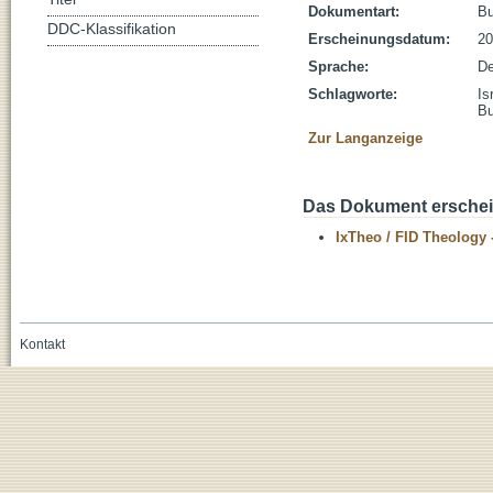
Dokumentart:
B
DDC-Klassifikation
Erscheinungsdatum:
20
Sprache:
De
Schlagworte:
Is
Bu
Zur Langanzeige
Das Dokument erschein
IxTheo / FID Theology 
Kontakt