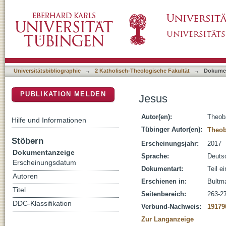
Jesus
DSpace Repositorium (Manakin basiert)
Universitätsbibliographie
→
2 Katholisch-Theologische Fakultät
→
Dokume
PUBLIKATION MELDEN
Jesus
Autor(en):
Theob
Hilfe und Informationen
Tübinger Autor(en):
Theob
Stöbern
Erscheinungsjahr:
2017
Dokumentanzeige
Sprache:
Deuts
Erscheinungsdatum
Dokumentart:
Teil e
Autoren
Erschienen in:
Bultm
Titel
Seitenbereich:
263-2
DDC-Klassifikation
Verbund-Nachweis:
19179
Zur Langanzeige