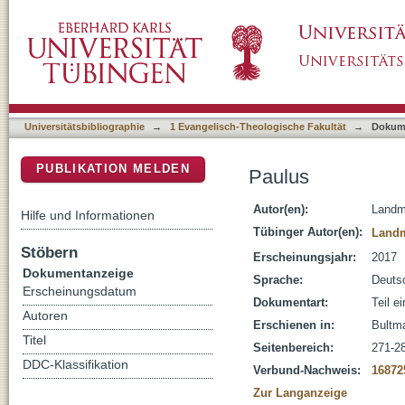
Paulus
DSpace Repositorium (Manakin basiert)
Universitätsbibliographie
→
1 Evangelisch-Theologische Fakultät
→
Dokum
PUBLIKATION MELDEN
Paulus
Autor(en):
Landme
Hilfe und Informationen
Tübinger Autor(en):
Landm
Stöbern
Erscheinungsjahr:
2017
Dokumentanzeige
Sprache:
Deuts
Erscheinungsdatum
Dokumentart:
Teil e
Autoren
Erschienen in:
Bultm
Titel
Seitenbereich:
271-2
DDC-Klassifikation
Verbund-Nachweis:
16872
Zur Langanzeige