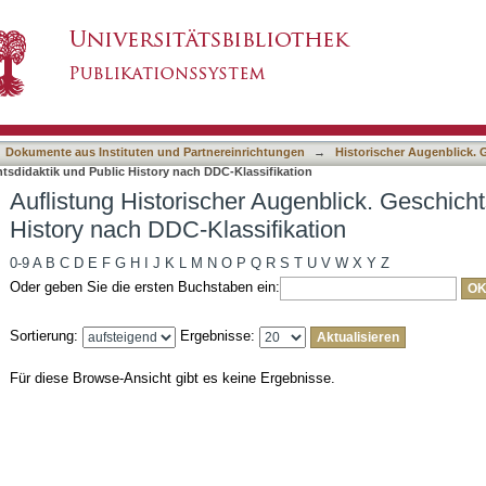
ugenblick. Geschichtsdidaktik und Public Histo
asiert)
Dokumente aus Instituten und Partnereinrichtungen
→
Historischer Augenblick. 
htsdidaktik und Public History nach DDC-Klassifikation
Auflistung Historischer Augenblick. Geschicht
History nach DDC-Klassifikation
0-9
A
B
C
D
E
F
G
H
I
J
K
L
M
N
O
P
Q
R
S
T
U
V
W
X
Y
Z
Oder geben Sie die ersten Buchstaben ein:
Sortierung:
Ergebnisse:
Für diese Browse-Ansicht gibt es keine Ergebnisse.