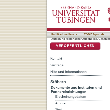
Auflistung Historischer A
DSpace Repositorium (Manakin b
Publikationsdienste
→
TOBIAS-portale
→
Auflistung Historischer Augenblick. Geschic
VERÖFFENTLICHEN
Kontakt
Verträge
Hilfe und Informationen
Stöbern
Dokumente aus Instituten und
Partnereinrichtungen
Erscheinungsdatum
Autoren
Titel