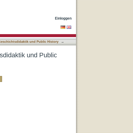
ry nach DDC-Klassifikation
Einloggen
Geschichtsdidaktik und Public History
→
sdidaktik und Public