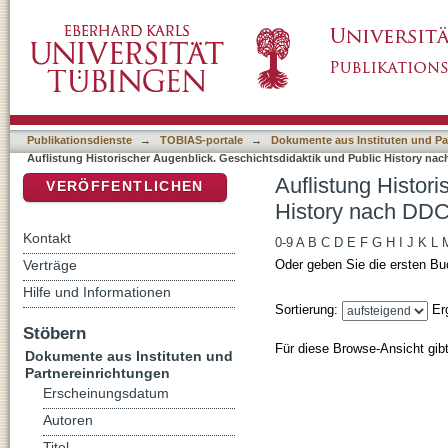
Auflistung Historischer Augenblick. Geschich
DSpace Repositorium (Manakin basiert)
Publikationsdienste
→
TOBIAS-portale
→
Dokumente aus Instituten und Pa
Auflistung Historischer Augenblick. Geschichtsdidaktik und Public History nac
Auflistung Histor
VERÖFFENTLICHEN
History nach DDC-
Kontakt
0-9
A
B
C
D
E
F
G
H
I
J
K
L
Verträge
Oder geben Sie die ersten Bu
Hilfe und Informationen
Sortierung:
Er
Stöbern
Für diese Browse-Ansicht gib
Dokumente aus Instituten und
Partnereinrichtungen
Erscheinungsdatum
Autoren
Titel