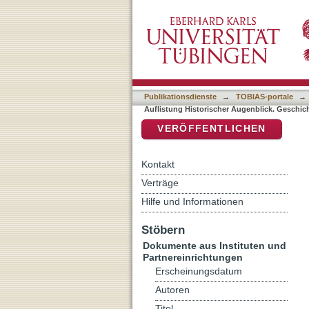
Auflistung Historischer A
DSpace Repositorium (Manakin b
Publikationsdienste
→
TOBIAS-portale
→
Auflistung Historischer Augenblick. Geschic
VERÖFFENTLICHEN
Kontakt
Verträge
Hilfe und Informationen
Stöbern
Dokumente aus Instituten und
Partnereinrichtungen
Erscheinungsdatum
Autoren
Titel