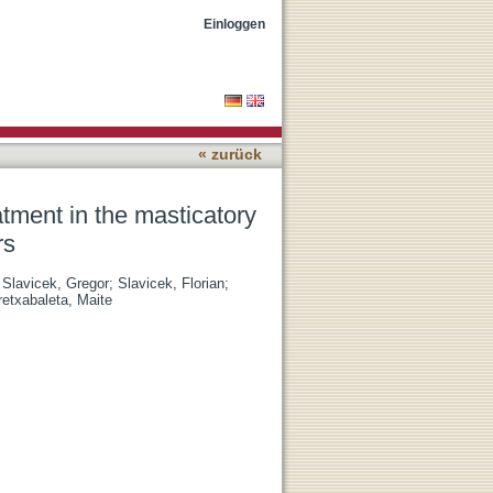
iciency of patients with
Einloggen
« zurück
atment in the masticatory
rs
;
Slavicek, Gregor
;
Slavicek, Florian
;
retxabaleta, Maite