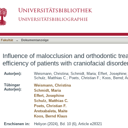
and orthodontic treatment in the masticatory eff
asiert)
 Fakultät
→
Dokumentanzeige
Influence of malocclusion and orthodontic tre
efficiency of patients with craniofacial disorde
Autor(en):
Weismann, Christina
;
Schmidt, Maria
;
Effert, Josephine
Schulz, Matthias C.
;
Poets, Christian F.
;
Koos, Bernd
;
A
Tübinger
Weismann, Christina
Autor(en):
Schmidt, Maria
Effert, Josephine
Schulz, Matthias C.
Poets, Christian F.
Aretxabaleta, Maite
Koos, Bernd Klaus
Erschienen in:
Heliyon (2024), Bd. 10 (6), Article e28321