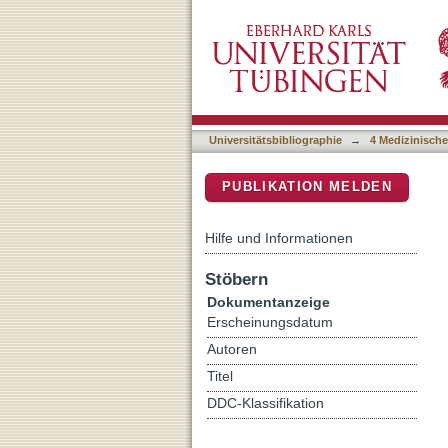
Influence of malocclusion 
DSpace Repositorium (Manakin b
craniofacial disorders
Universitätsbibliographie
→
4 Medizinische
PUBLIKATION MELDEN
Hilfe und Informationen
Stöbern
Dokumentanzeige
Erscheinungsdatum
Autoren
Titel
DDC-Klassifikation