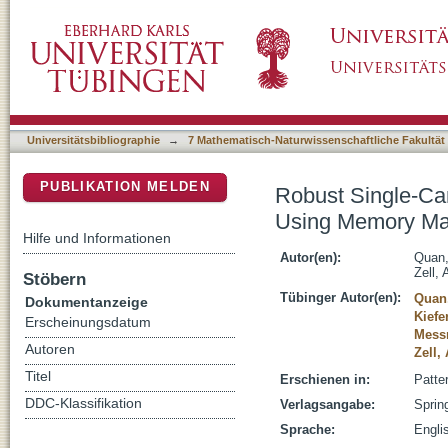
Robust Single-Cam Surround View Object De
DSpace Repositorium (Manakin basiert)
Universitätsbibliographie
→
7 Mathematisch-Naturwissenschaftliche Fakultät
PUBLIKATION MELDEN
Robust Single-Ca
Using Memory M
Hilfe und Informationen
Autor(en):
Quan,
Zell,
Stöbern
Tübinger Autor(en):
Quan
Dokumentanzeige
Kiefe
Erscheinungsdatum
Messm
Autoren
Zell,
Titel
Erschienen in:
Patte
DDC-Klassifikation
Verlagsangabe:
Sprin
Sprache:
Engli