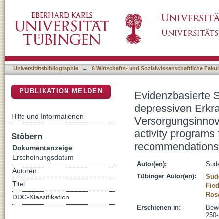
Evidenzbasierte Sport- und Bewegungsprog
DSpace Repositorium (Manakin basiert)
aktuelle Empfehlungen und Versorgungsinno
activity programs for people with depressive
service innovations
Universitätsbibliographie
→
6 Wirtschafts- und Sozialwissenschaftliche Fakul
PUBLIKATION MELDEN
Evidenzbasierte 
depressiven Erkr
Hilfe und Informationen
Versorgungsinnov
activity programs 
Stöbern
recommendations 
Dokumentanzeige
Erscheinungsdatum
Autor(en):
Sude
Autoren
Tübinger Autor(en):
Sud
Titel
Fied
Rose
DDC-Klassifikation
Erschienen in:
Bewe
250-