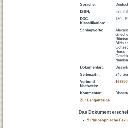
Sprache:
Deutsc
ISBN:
978-3-
DDC-
730 - P
Klassifikation:
Schlagworte:
Alexan
Griech
Römisc
Bildnisp
Gottesd
Heros
Geschic
Numism
Dokumentart:
Dissert
Seitenzahl:
248 Sei
Verbund-
167950
Nachweis:
Kommentar:
Dissert
Zur Langanzeige
Das Dokument erschein
5 Philosophische Fakul