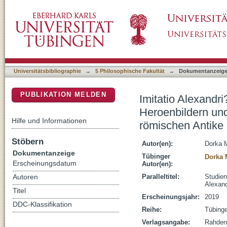
Imitatio Alexandri? : Ähnlichkeitsrelationen
DSpace Repositorium (Manakin basiert)
Alexanders des Großen in der griechisch-rö
Universitätsbibliographie
→
5 Philosophische Fakultät
→
Dokumentanzeig
PUBLIKATION MELDEN
Imitatio Alexandri
Heroenbildern und
Hilfe und Informationen
römischen Antike
Stöbern
Autor(en):
Dorka M
Dokumentanzeige
Tübinger
Dorka 
Erscheinungsdatum
Autor(en):
Paralleltitel:
Studien
Autoren
Alexand
Titel
Erscheinungsjahr:
2019
DDC-Klassifikation
Reihe:
Tübinge
Verlagsangabe:
Rahden