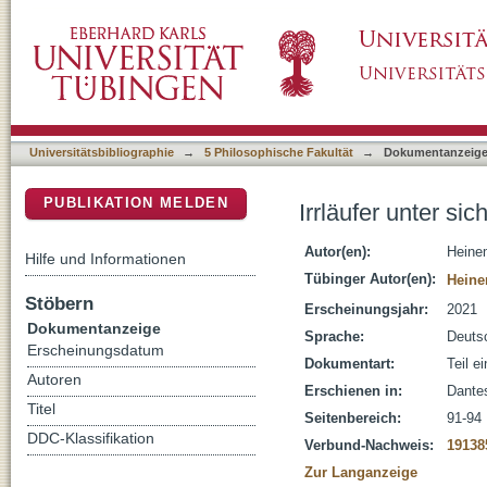
Irrläufer unter sich
DSpace Repositorium (Manakin basiert)
Universitätsbibliographie
→
5 Philosophische Fakultät
→
Dokumentanzeig
PUBLIKATION MELDEN
Irrläufer unter sic
Autor(en):
Heine
Hilfe und Informationen
Tübinger Autor(en):
Heine
Stöbern
Erscheinungsjahr:
2021
Dokumentanzeige
Sprache:
Deuts
Erscheinungsdatum
Dokumentart:
Teil e
Autoren
Erschienen in:
Dantes
Titel
Seitenbereich:
91-94
DDC-Klassifikation
Verbund-Nachweis:
19138
Zur Langanzeige