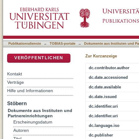
Einen Tag lang Prinz und Prinzessin sein :
DSpace Repositorium (Manakin basiert)
Publikationsdienste
→
TOBIAS-portale
→
Dokumente aus Instituten und Pa
Zur Kurzanzeige
VERÖFFENTLICHEN
dc.contributor.author
Kontakt
dc.date.accessioned
Verträge
dc.date.available
Hilfe und Informationen
dc.date.issued
Stöbern
dc.identifier.uri
Dokumente aus Instituten und
Partnereinrichtungen
dc.identifier.uri
Erscheinungsdatum
dc.language.iso
Autoren
dc.publisher
Titel