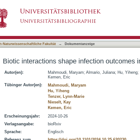
infection outcomes in Arabidopsis
asiert)
h-Naturwissenschaftliche Fakultät
→
Dokumentanzeige
Biotic interactions shape infection outcomes 
Autor(en):
Mahmoudi, Maryam
;
Almario, Juliana
;
Hu, Yiheng
;
Kemen, Eric
Tübinger Autor(en):
Mahmoudi, Maryam
Hu, Yiheng
Tenzer, Lynn-Marie
Nieselt, Kay
Kemen, Eric
Erscheinungsjahr:
2024-10-26
Verlagsangabe:
bioRxiv
Sprache:
Englisch
Referenz zum
https://doi.org/10.1101/2024.10.25.620230