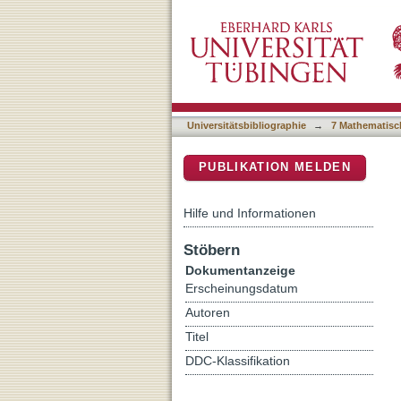
Biotic interactions shape 
DSpace Repositorium (Manakin b
Universitätsbibliographie
→
7 Mathematisc
PUBLIKATION MELDEN
Hilfe und Informationen
Stöbern
Dokumentanzeige
Erscheinungsdatum
Autoren
Titel
DDC-Klassifikation