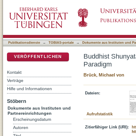
Buddhist Shunyata and the Christian Trinity 
DSpace Repositorium (Manakin basiert)
Publikationsdienste
→
TOBIAS-portale
→
Dokumente aus Instituten und Pa
Buddhist Shunyata 
VERÖFFENTLICHEN
Paradigm
Kontakt
Brück, Michael von
Verträge
Hilfe und Informationen
Dateien:
Stöbern
Dokumente aus Instituten und
Partnereinrichtungen
Aufrufstatistik
Erscheinungsdatum
Zitierfähiger Link (URI):
ht
Autoren
ht
Titel