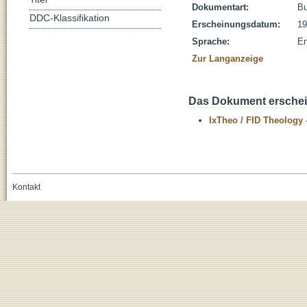
Dokumentart:
B
DDC-Klassifikation
Erscheinungsdatum:
19
Sprache:
En
Zur Langanzeige
Das Dokument erschein
IxTheo / FID Theology 
Kontakt