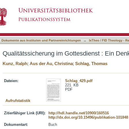
tesdienst : Ein Denkanstoss
asiert)
Dokumente aus Instituten und Partnereinrichtungen
→
IxTheo / FID Theology - R
Qualitätssicherung im Gottesdienst : Ein De
Kunz, Ralph
;
Aus der Au, Christina
;
Schlag, Thomas
Dateien:
Schlag_429.pdf
221. KB
PDF
Aufrufstatistik
Zitierfähiger Link (URI):
http://hdl.handle.net/10900/160516
http://dx.doi.org/10.15496/publikation-101848
Dokumentart:
Buch