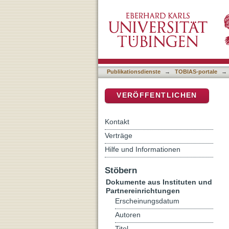
Qualitätssicherung im Got
DSpace Repositorium (Manakin b
Publikationsdienste
→
TOBIAS-portale
→
VERÖFFENTLICHEN
Kontakt
Verträge
Hilfe und Informationen
Stöbern
Dokumente aus Instituten und
Partnereinrichtungen
Erscheinungsdatum
Autoren
Titel