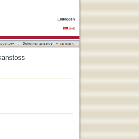
Einloggen
« zurück
epository
→
Dokumentanzeige
nkanstoss