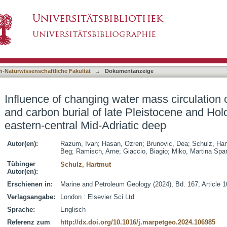
r mass circulation on detrital component and ca
asiert)
sediments in the eastern-central Mid-Adriatic
h-Naturwissenschaftliche Fakultät
→
Dokumentanzeige
Influence of changing water mass circulation 
and carbon burial of late Pleistocene and Ho
eastern-central Mid-Adriatic deep
Autor(en):
Razum, Ivan
;
Hasan, Ozren
;
Brunovic, Dea
;
Schulz, Har
Beg
;
Ramisch, Arne
;
Giaccio, Biagio
;
Miko, Martina Spar
Tübinger
Schulz, Hartmut
Autor(en):
Erschienen in:
Marine and Petroleum Geology (2024), Bd. 167, Article 
Verlagsangabe:
London : Elsevier Sci Ltd
Sprache:
Englisch
Referenz zum
http://dx.doi.org/10.1016/j.marpetgeo.2024.106985