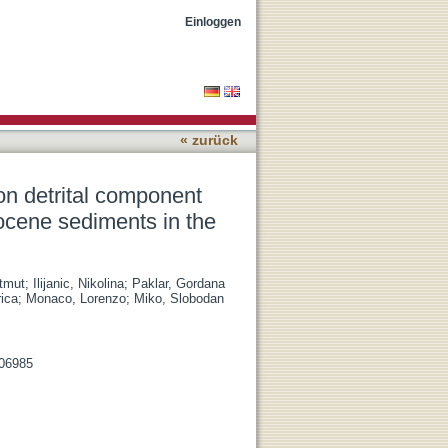
rbon burial of late
Einloggen
 deep
« zurück
on detrital component
locene sediments in the
tmut
;
Ilijanic, Nikolina
;
Paklar, Gordana
ica
;
Monaco, Lorenzo
;
Miko, Slobodan
106985