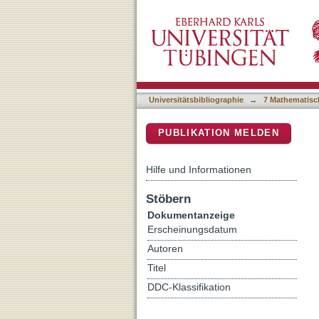
Influence of changing wate
DSpace Repositorium (Manakin b
Pleistocene and Holocene 
Universitätsbibliographie
→
7 Mathematisc
PUBLIKATION MELDEN
Hilfe und Informationen
Stöbern
Dokumentanzeige
Erscheinungsdatum
Autoren
Titel
DDC-Klassifikation