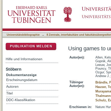
Using games to understand the mind
DSpace Repositorium (Manakin basiert)
Universitätsbibliographie
→
8 Zentrale, interfakultäre und fakultätsübergreif
PUBLIKATION MELDEN
Using games to u
Autor(en):
Allen, Kel
Hilfe und Informationen
Gopnik, Al
Leeuw, Jo
Stöbern
Pouncy, T
Ozgur
;
Spi
Dokumentanzeige
Andrew J.
Erscheinungsdatum
Tübinger
Brändle, 
Autor(en):
Autoren
Hauser, T
Murayama
Titel
Thalmann,
DDC-Klassifikation
Schulz, E
Erschienen in:
Nature Hum