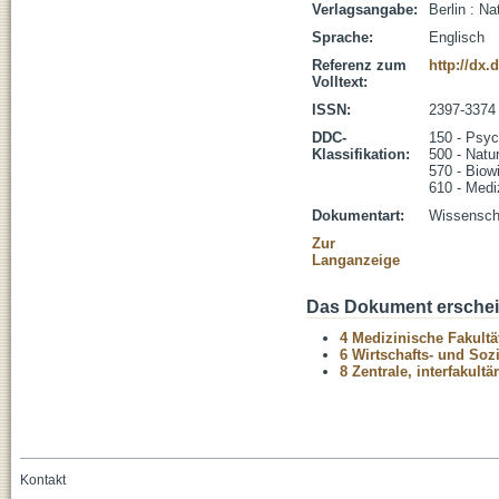
Verlagsangabe:
Berlin : Na
Sprache:
Englisch
Referenz zum
http://dx.
Volltext:
ISSN:
2397-3374
DDC-
150 - Psyc
Klassifikation:
500 - Natu
570 - Biow
610 - Medi
Dokumentart:
Wissenscha
Zur
Langanzeige
Das Dokument erschein
4 Medizinische Fakultä
6 Wirtschafts- und Soz
8 Zentrale, interfakult
Kontakt