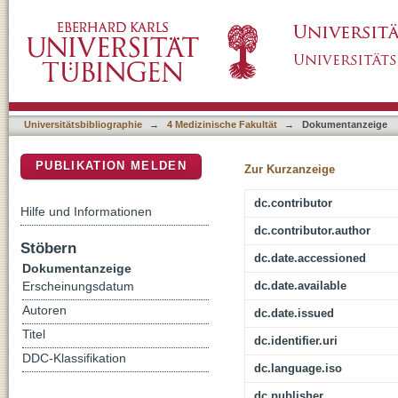
Pathogen detection in drug development and
DSpace Repositorium (Manakin basiert)
Universitätsbibliographie
→
4 Medizinische Fakultät
→
Dokumentanzeige
PUBLIKATION MELDEN
Zur Kurzanzeige
dc.contributor
Hilfe und Informationen
dc.contributor.author
Stöbern
dc.date.accessioned
Dokumentanzeige
dc.date.available
Erscheinungsdatum
Autoren
dc.date.issued
Titel
dc.identifier.uri
DDC-Klassifikation
dc.language.iso
dc.publisher