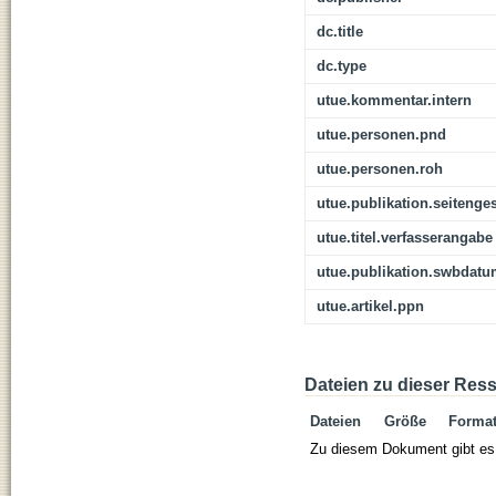
dc.title
dc.type
utue.kommentar.intern
utue.personen.pnd
utue.personen.roh
utue.publikation.seitenge
utue.titel.verfasserangabe
utue.publikation.swbdat
utue.artikel.ppn
Dateien zu dieser Res
Dateien
Größe
Forma
Zu diesem Dokument gibt es 