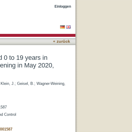
acilities and schools after
Einloggen
« zurück
 0 to 19 years in
opening in May 2020,
;
Klein, J.
;
Geisel, B.
;
Wagner-Weining,
1587
nd Control
2001587