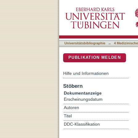
Transmission of SARS-CoV-2
DSpace Repositorium (Manakin b
their reopening in May 
Universitätsbibliographie
→
4 Medizinische
PUBLIKATION MELDEN
Hilfe und Informationen
Stöbern
Dokumentanzeige
Erscheinungsdatum
Autoren
Titel
DDC-Klassifikation