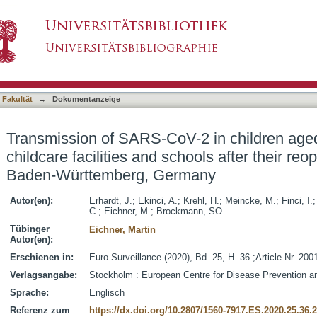
 in children aged 0 to 19 years in childcare f
asiert)
2020, Baden-Württemberg, Germany
 Fakultät
→
Dokumentanzeige
Transmission of SARS-CoV-2 in children aged
childcare facilities and schools after their re
Baden-Württemberg, Germany
Autor(en):
Erhardt, J.
;
Ekinci, A.
;
Krehl, H.
;
Meincke, M.
;
Finci, I.
C.
;
Eichner, M.
;
Brockmann, SO
Tübinger
Eichner, Martin
Autor(en):
Erschienen in:
Euro Surveillance (2020), Bd. 25, H. 36 ;Article Nr. 200
Verlagsangabe:
Stockholm : European Centre for Disease Prevention a
Sprache:
Englisch
Referenz zum
https://dx.doi.org/10.2807/1560-7917.ES.2020.25.36.