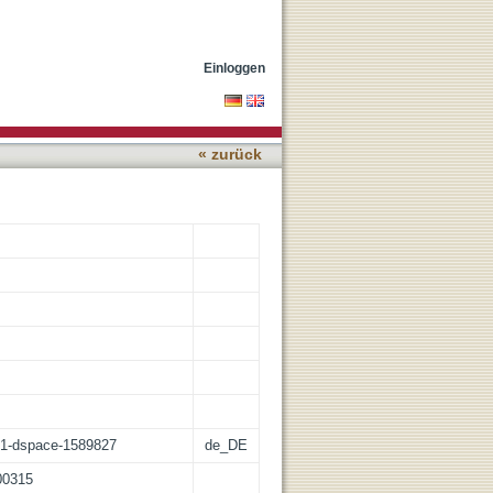
 Angústia de Graciliano
Einloggen
« zurück
:21-dspace-1589827
de_DE
100315