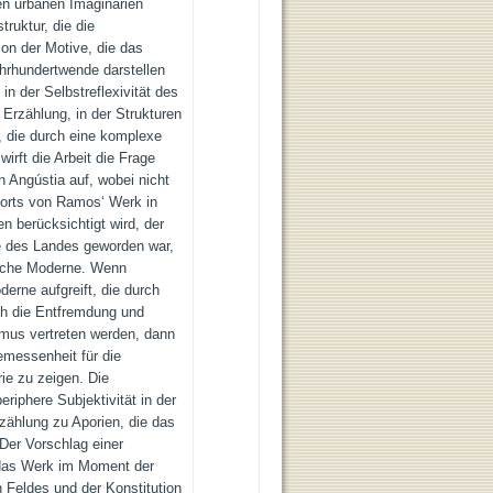
den urbanen Imaginarien
truktur, die die
ion der Motive, die das
hrhundertwende darstellen
in der Selbstreflexivität des
 Erzählung, in der Strukturen
, die durch eine komplexe
irft die Arbeit die Frage
n Angústia auf, wobei nicht
sorts von Ramos‘ Werk in
n berücksichtigt wird, der
e des Landes geworden war,
ische Moderne. Wenn
erne aufgreift, die durch
ch die Entfremdung und
smus vertreten werden, dann
emessenheit für die
ie zu zeigen. Die
eriphere Subjektivität in der
rzählung zu Aporien, die das
Der Vorschlag einer
e das Werk im Moment der
n Feldes und der Konstitution