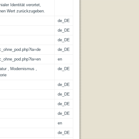
aler Identität verortet,
chen Wert zurückzugeben.
de_DE
de_DE
de_DE
/lic_ohne_pod.php?la=de
de_DE
/lic_ohne_pod.php?la=en
en
ratur , Modernismus ,
de_DE
orie
de_DE
de_DE
de_DE
de_DE
en
de_DE