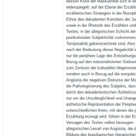
dessen Krise der Maskulinität sich in 
widerspiegelt; auf der Ebene der Erzähls
erzählerischen Strategien in der Rezept
Ethos des dekadenten Künstlers der Ja
sowie in der Rhetorik des Erzählers und 
Textes; in der allegorischen Schicht der
postkolonialer Subjektivität vorkommen
Temporalität gekennzeichnet sind. Also w
nach der Bedeutung dieser Negativität i
nur die periphere Lage des Entstehung
Bezug auf den industrialisierten Südoste
zum Zentrum der kulturellen Hegemoni
sondern auch in Bezug auf die europä
Angústia die negativen Diskurse der Mod
die Pathologisierung des Subjekts, dur
durch den dekadentistischen Ästhetizi
nur um die Unzulänglichkeit und Unang
ästhetische Repräsentation der Peripher
unterschiedlichen Arten, mit denen die p
Erzählung erzeugt wird, führen in der E
Versagen des Textes selbst bezeugen. 
allegorischen Lesart von Angústia, di
Bildung des brasilianischen literarische