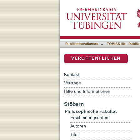
O corpo que falta: estéti
DSpace Repositorium (Manakin b
Ramos.
Publikationsdienste
→
TOBIAS-lib - Publik
VERÖFFENTLICHEN
Kontakt
Verträge
Hilfe und Informationen
Stöbern
Philosophische Fakultät
Erscheinungsdatum
Autoren
Titel