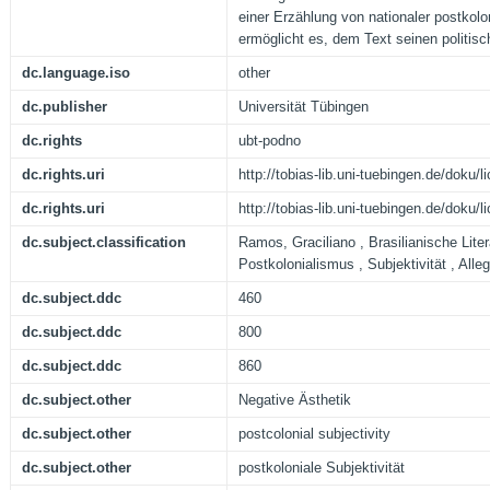
einer Erzählung von nationaler postkoloni
ermöglicht es, dem Text seinen politis
dc.language.iso
other
dc.publisher
Universität Tübingen
dc.rights
ubt-podno
dc.rights.uri
http://tobias-lib.uni-tuebingen.de/doku
dc.rights.uri
http://tobias-lib.uni-tuebingen.de/doku
dc.subject.classification
Ramos, Graciliano , Brasilianische Lite
Postkolonialismus , Subjektivität , Alleg
dc.subject.ddc
460
dc.subject.ddc
800
dc.subject.ddc
860
dc.subject.other
Negative Ästhetik
dc.subject.other
postcolonial subjectivity
dc.subject.other
postkoloniale Subjektivität