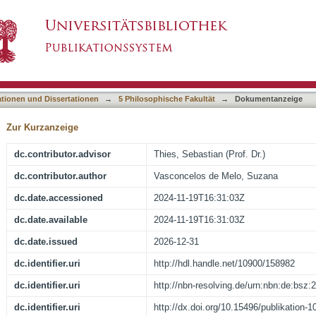
ca negativa e alegorias da pós-colonialidade em
asiert)
ationen und Dissertationen
→
5 Philosophische Fakultät
→
Dokumentanzeige
Zur Kurzanzeige
dc.contributor.advisor
Thies, Sebastian (Prof. Dr.)
dc.contributor.author
Vasconcelos de Melo, Suzana
dc.date.accessioned
2024-11-19T16:31:03Z
dc.date.available
2024-11-19T16:31:03Z
dc.date.issued
2026-12-31
dc.identifier.uri
http://hdl.handle.net/10900/158982
dc.identifier.uri
http://nbn-resolving.de/urn:nbn:de:bsz
dc.identifier.uri
http://dx.doi.org/10.15496/publikation-