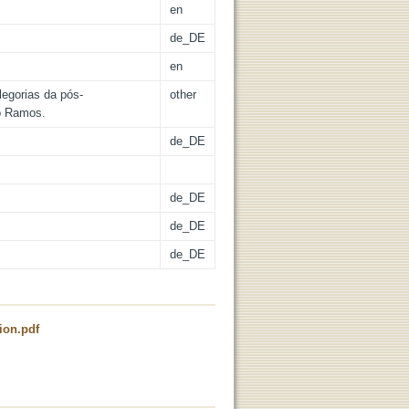
en
de_DE
en
legorias da pós-
other
no Ramos.
de_DE
de_DE
de_DE
de_DE
ion.pdf