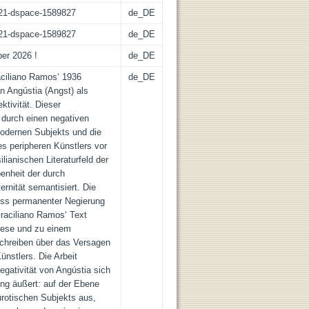
z:21-dspace-1589827
de_DE
z:21-dspace-1589827
de_DE
ber 2026 !
de_DE
raciliano Ramos‘ 1936
de_DE
n Angústia (Angst) als
ktivität. Dieser
 durch einen negativen
modernen Subjekts und die
s peripheren Künstlers vor
lianischen Literaturfeld der
enheit der durch
rnität semantisiert. Die
zess permanenter Negierung
raciliano Ramos‘ Text
these und zu einem
chreiben über das Versagen
ünstlers. Die Arbeit
Negativität von Angústia sich
ng äußert: auf der Ebene
rotischen Subjekts aus,