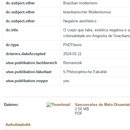
dc.subject.other
Brazilian modernism
dc.subject.other
brasilianischer Modernismus
dc.subject.other
Negative aesthetics
dc.title
O corpo que falta: estética negativa e a
colonialidade em Angústia de Gracilia
dc.type
PhDThesis
dcterms.dateAccepted
2024-01-11
utue.publikation.fachbereich
Romanistik
utue.publikation.fakultaet
5 Philosophische Fakultät
utue.publikation.noppn
yes
Dateien:
Vasconcelos de Melo Dissertat
2.50 MB
PDF
Aufrufstatistik