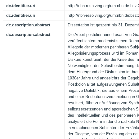
dc.identifier.uri
http://nbn-resolving.org/urn:nbn:de:bs
dc.identifier.uri
http://nbn-resolving.org/urn:nbn:de:bs
dc.description.abstract
Dissertation ist gesperrt bis 31. Dezem
dc.description.abstract
Die Arbeit postuliert eine Lesart von G
veröffentlichtem modernistischen Roma
Allegorie der modernen peripheren Subje
Allegorisierungsprozess wird im Roman
Diskurs konstruiert, der die Krise des 
Notwendigkeit der Selbstbestimmung de
dem Hintergrund der Diskussion im brasi
1930er Jahre und angesichts der Gegeb
Postkolonialität aufgezwungenen Subalte
negative Dialektik, die aus einem Pro
und einer Bedeutungsverschiebung in G
resultiert, führt zur Auflösung von Syn
selbstzersetzenden und aporetischen S
des Intellektuellen und des peripheren K
analysiert die Form in der die radikale 
in verschiedenen Schichten der Erzählu
der Diegese, von der Erzählung des neu