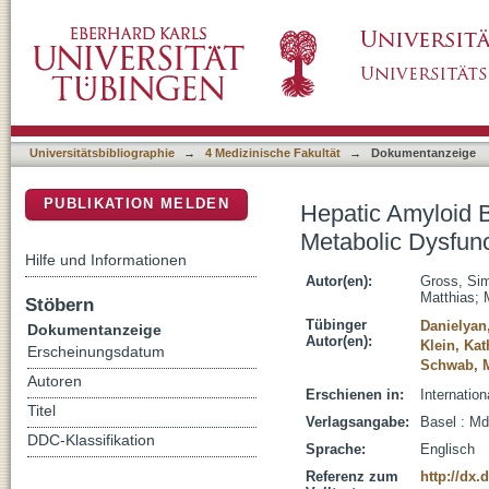
Hepatic Amyloid Beta-42-Metabolizing Protein
DSpace Repositorium (Manakin basiert)
Associated Steatohepatitis
Universitätsbibliographie
→
4 Medizinische Fakultät
→
Dokumentanzeige
PUBLIKATION MELDEN
Hepatic Amyloid B
Metabolic Dysfunc
Hilfe und Informationen
Autor(en):
Gross, Si
Matthias
;
Stöbern
Tübinger
Danielyan
Dokumentanzeige
Autor(en):
Klein, Kat
Erscheinungsdatum
Schwab, M
Autoren
Erschienen in:
Internation
Titel
Verlagsangabe:
Basel : Md
DDC-Klassifikation
Sprache:
Englisch
Referenz zum
http://dx.