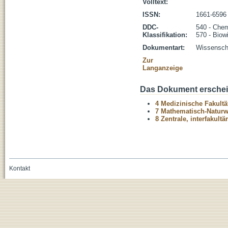
Volltext:
ISSN:
1661-6596
DDC-
540 - Che
Klassifikation:
570 - Biow
Dokumentart:
Wissenscha
Zur
Langanzeige
Das Dokument erschein
4 Medizinische Fakultä
7 Mathematisch-Naturwi
8 Zentrale, interfakult
Kontakt