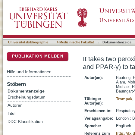
It takes two peroxisome proliferator-activat
DSpace Repositorium (Manakin basiert)
idiopathic pulmonary fibrosis
Universitätsbibliographie
→
4 Medizinische Fakultät
→
Dokumentanzeige
PUBLIKATION MELDEN
It takes two pero
and PPAR-γ) to ta
Hilfe und Informationen
Autor(en):
Boateng, E
Alam, Mo
Stöbern
Michael
;
R
Dokumentanzeige
Baumgart-V
Erscheinungsdatum
Tübinger
Trompak,
Autor(en):
Autoren
Erschienen in:
Respirator
Titel
Verlagsangabe:
London : 
DDC-Klassifikation
Sprache:
Englisch
Referenz zum
http://dx.