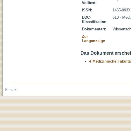
Volltext:
ISSN:
1465-993X
DDC-
610 - Medi
Klassifikation:
Dokumentart:
Wissenscha
Zur
Langanzeige
Das Dokument erschein
4 Medizinische Fakultä
Kontakt