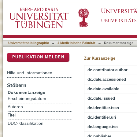
A feasibility study on AI-controlled closed-loo
DSpace Repositorium (Manakin basiert)
Universitätsbibliographie
→
4 Medizinische Fakultät
→
Dokumentanzeige
PUBLIKATION MELDEN
Zur Kurzanzeige
dc.contributor.author
Hilfe und Informationen
dc.date.accessioned
Stöbern
dc.date.available
Dokumentanzeige
dc.date.issued
Erscheinungsdatum
Autoren
dc.identifier.issn
Titel
dc.identifier.uri
DDC-Klassifikation
dc.language.iso
dc.publisher