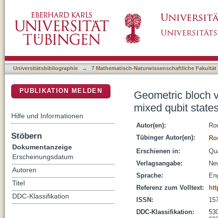
Geometric bloch vector solution to minimum-e
DSpace Repositorium (Manakin basiert)
Universitätsbibliographie
→
7 Mathematisch-Naturwissenschaftliche Fakultät
PUBLIKATION MELDEN
Geometric bloch v
mixed qubit state
Hilfe und Informationen
Autor(en):
Ro
Stöbern
Tübinger Autor(en):
Ro
Dokumentanzeige
Erschienen in:
Qua
Erscheinungsdatum
Verlagsangabe:
New
Autoren
Sprache:
Eng
Titel
Referenz zum Volltext:
htt
DDC-Klassifikation
ISSN:
15
DDC-Klassifikation:
530