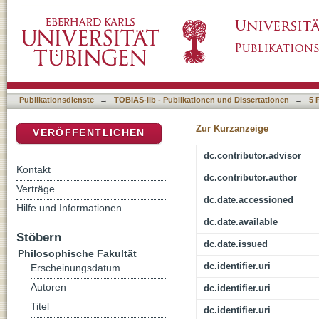
Der Körper spricht. Zur Diskursivierung der R
DSpace Repositorium (Manakin basiert)
Publikationsdienste
→
TOBIAS-lib - Publikationen und Dissertationen
→
5 
Zur Kurzanzeige
VERÖFFENTLICHEN
dc.contributor.advisor
Kontakt
dc.contributor.author
Verträge
dc.date.accessioned
Hilfe und Informationen
dc.date.available
Stöbern
dc.date.issued
Philosophische Fakultät
dc.identifier.uri
Erscheinungsdatum
Autoren
dc.identifier.uri
Titel
dc.identifier.uri