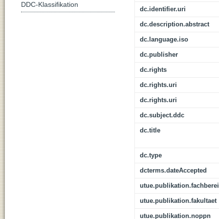
DDC-Klassifikation
dc.identifier.uri
dc.description.abstract
dc.language.iso
dc.publisher
dc.rights
dc.rights.uri
dc.rights.uri
dc.subject.ddc
dc.title
dc.type
dcterms.dateAccepted
utue.publikation.fachbere
utue.publikation.fakultaet
utue.publikation.noppn