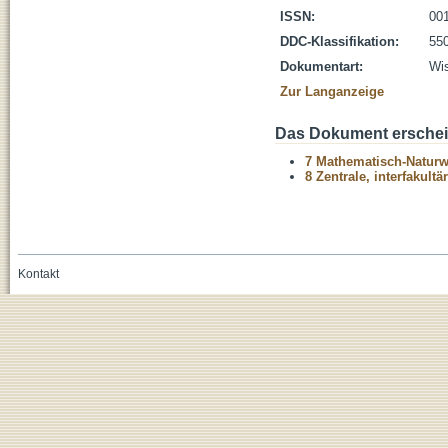
ISSN:
00
DDC-Klassifikation:
55
Dokumentart:
Wis
Zur Langanzeige
Das Dokument erschein
7 Mathematisch-Naturwi
8 Zentrale, interfakult
Kontakt