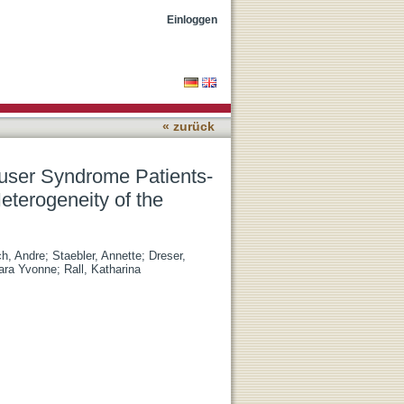
sociated Malformations,
Einloggen
« zurück
user Syndrome Patients-
terogeneity of the
h, Andre
;
Staebler, Annette
;
Dreser,
ara Yvonne
;
Rall, Katharina