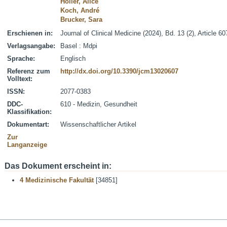
Höller, Alice
Koch, André
Brucker, Sara
Erschienen in:
Journal of Clinical Medicine (2024), Bd. 13 (2), Article 60
Verlagsangabe:
Basel : Mdpi
Sprache:
Englisch
Referenz zum
http://dx.doi.org/10.3390/jcm13020607
Volltext:
ISSN:
2077-0383
DDC-
610 - Medizin, Gesundheit
Klassifikation:
Dokumentart:
Wissenschaftlicher Artikel
Zur
Langanzeige
Das Dokument erscheint in:
4 Medizinische Fakultät
[34851]