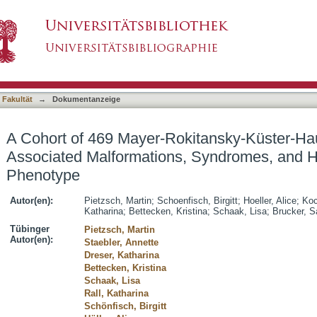
kitansky-Küster-Hauser Syndrome Patients-As
asiert)
eity of the Phenotype
 Fakultät
→
Dokumentanzeige
A Cohort of 469 Mayer-Rokitansky-Küster-Ha
Associated Malformations, Syndromes, and He
Phenotype
Autor(en):
Pietzsch, Martin
;
Schoenfisch, Birgitt
;
Hoeller, Alice
;
Koc
Katharina
;
Bettecken, Kristina
;
Schaak, Lisa
;
Brucker, S
Tübinger
Pietzsch, Martin
Autor(en):
Staebler, Annette
Dreser, Katharina
Bettecken, Kristina
Schaak, Lisa
Rall, Katharina
Schönfisch, Birgitt