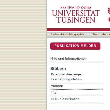
A Cohort of 469 Mayer-Ro
DSpace Repositorium (Manakin b
Syndromes, and Heterogen
Universitätsbibliographie
→
4 Medizinische
PUBLIKATION MELDEN
Hilfe und Informationen
Stöbern
Dokumentanzeige
Erscheinungsdatum
Autoren
Titel
DDC-Klassifikation