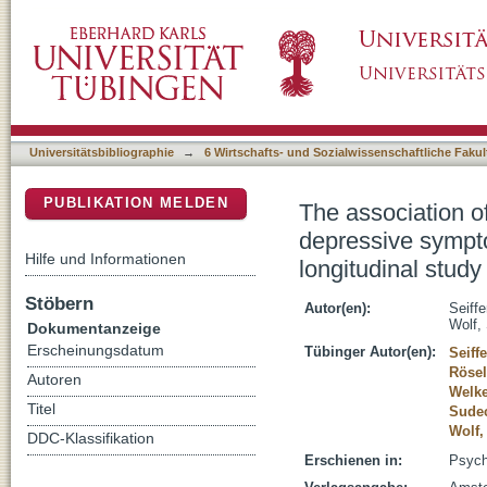
The association of changes in leisure-time p
DSpace Repositorium (Manakin basiert)
19 in German adults: A longitudinal study
Universitätsbibliographie
→
6 Wirtschafts- und Sozialwissenschaftliche Fakul
PUBLIKATION MELDEN
The association of
depressive sympt
Hilfe und Informationen
longitudinal study
Stöbern
Autor(en):
Seiffe
Wolf,
Dokumentanzeige
Erscheinungsdatum
Tübinger Autor(en):
Seiffe
Rösel
Autoren
Welke
Titel
Sude
Wolf,
DDC-Klassifikation
Erschienen in:
Psych