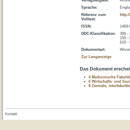
Verlagsangabe:
Amste
Sprache:
Engli
Referenz zum
http:
Volltext:
ISSN:
1469-
DDC-Klassifikation:
300 -
150 -
610 -
Dokumentart:
Wissen
Zur Langanzeige
Das Dokument erschein
4 Medizinische Fakultä
6 Wirtschafts- und Soz
8 Zentrale, interfakult
Kontakt