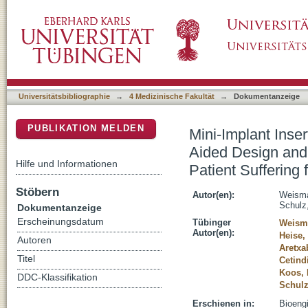
Mini-Implant Insertion Using a Guide Manuf
DSpace Repositorium (Manakin basiert)
Aided Manufacturing in an Adolescent Patien
Universitätsbibliographie
→
4 Medizinische Fakultät
→
Dokumentanzeige
PUBLIKATION MELDEN
Mini-Implant Inse
Aided Design and
Hilfe und Informationen
Patient Suffering
Stöbern
Autor(en):
Weisma
Schulz
Dokumentanzeige
Erscheinungsdatum
Tübinger
Weisma
Autor(en):
Heise,
Autoren
Aretxa
Titel
Cetind
Koos, 
DDC-Klassifikation
Schulz
Erschienen in:
Bioengi