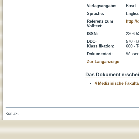
Verlagsangabe:
Basel 
Sprache:
Englis
Referenz zum
http:/
Volltext:
ISSN:
2306-5
DDC-
570 - B
Klassifikation:
600 - T
Dokumentart:
Wissens
Zur Langanzeige
Das Dokument erschein
4 Medizinische Fakultä
Kontakt