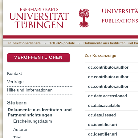
Methodology
DSpace Repositorium (Manakin basiert)
Publikationsdienste
→
TOBIAS-portale
→
Dokumente aus Instituten und Pa
Zur Kurzanzeige
VERÖFFENTLICHEN
dc.contributor.author
Kontakt
dc.contributor.author
Verträge
dc.contributor.author
Hilfe und Informationen
dc.date.accessioned
Stöbern
dc.date.available
Dokumente aus Instituten und
Partnereinrichtungen
dc.date.issued
Erscheinungsdatum
dc.identifier.uri
Autoren
dc.identifier.uri
Titel