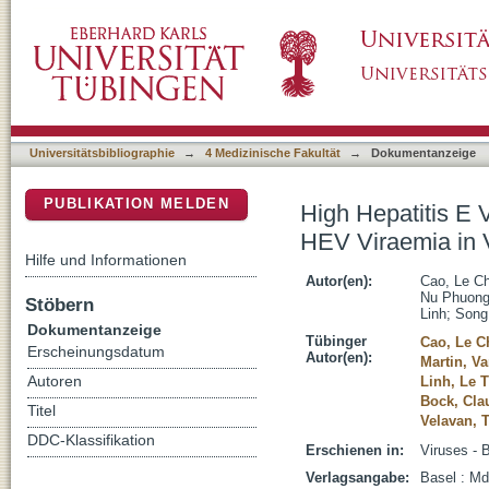
High Hepatitis E Virus (HEV) Seroprevalen
DSpace Repositorium (Manakin basiert)
Blood Donors
Universitätsbibliographie
→
4 Medizinische Fakultät
→
Dokumentanzeige
PUBLIKATION MELDEN
High Hepatitis E
HEV Viraemia in 
Hilfe und Informationen
Autor(en):
Cao, Le Ch
Nu Phuon
Stöbern
Linh
;
Song
Dokumentanzeige
Tübinger
Cao, Le C
Erscheinungsdatum
Autor(en):
Martin, V
Autoren
Linh, Le T
Bock, Cl
Titel
Velavan, 
DDC-Klassifikation
Erschienen in:
Viruses - 
Verlagsangabe:
Basel : Md